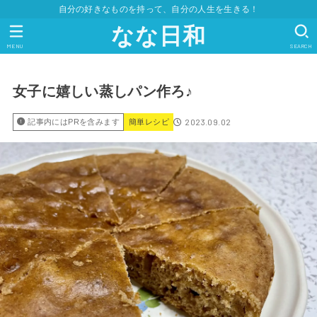
自分の好きなものを持って、自分の人生を生きる！
なな日和
MENU
SEARCH
女子に嬉しい蒸しパン作ろ♪
2023.09.02
記事内にはPRを含みます
簡単レシピ