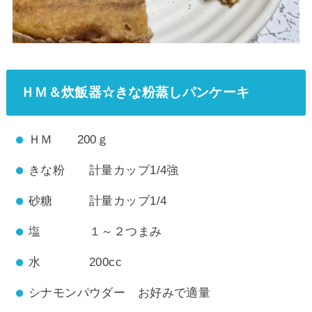
ＨＭ＆炊飯器☆きな粉蒸しパンケーキ
ＨＭ 200ｇ
きな粉 計量カップ1/4強
砂糖 計量カップ1/4
塩 １～２つまみ
水 200cc
シナモンパウダー お好みで適量