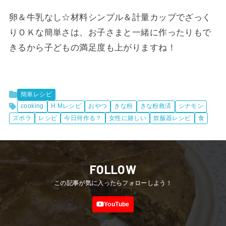
卵＆牛乳なし☆材料シンプル＆計量カップでざっく
りＯＫな簡単さは、お子さまと一緒に作ったりもで
きるから子どもの満足度も上がりますね！
簡単レシピ
cooking
H Mレシピ
おやつ
きな粉
きな粉救済
シナモン
ズボラ
レシピ
今日何作る？
女性に嬉しい
炊飯器レシピ
食
FOLLOW