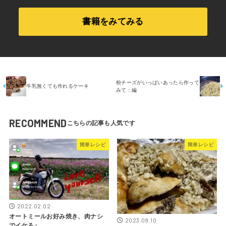
書籍をみてみる
粉チーズがいっぱいあったら作って
牛乳無くても作れるケーキ
みて：編
RECOMMEND
簡単レシピ
簡単レシピ
2022.02.02
オートミールお好み焼き、肉ナシ
2023.09.10
でイケる♪