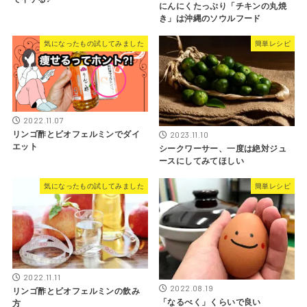
にんにくたっぷり「チキンの丸焼
き」は沖縄のソウルフード
気になったもの試してみました
簡単レシピ
2022.11.07
2023.11.10
リンゴ酢とビオフェルミンでダイ
エット
シークワーサー、一度は絶対ジュ
ースにしてみてほしい
気になったもの試してみました
簡単レシピ
2022.11.11
2022.08.19
リンゴ酢とビオフェルミンの飲み
「なるべく」くらいで良い
方