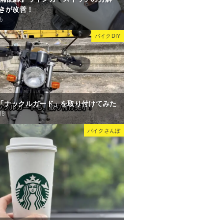
きが改善！
15
バイクDIY
Sに「ナックルガード」を取り付けてみた
08
バイクさんぽ