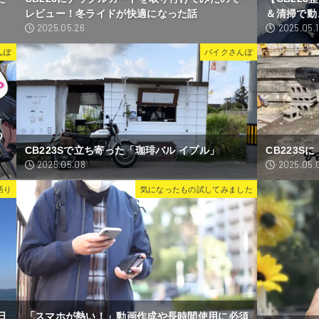
レビュー！冬ライドが快適になった話
＆清掃で動
2025.05.26
2025.05.
んぽ
バイクさんぽ
の
CB223Sで立ち寄った「珈琲バル イプル」
CB223
2025.05.08
2025.05.
語り
気になったもの試してみました
日
「スマホが熱い！」動画作成や長時間使用に必須