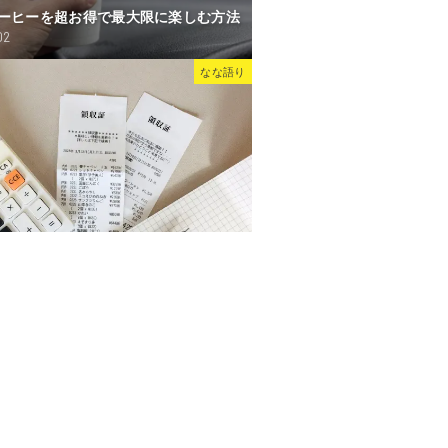
ーヒーを超お得で最大限に楽しむ方法
02
なな語り
つけ家計管理とは
0