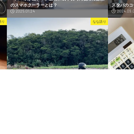
のスマホクーラーとは？
スタバのコ
2025.01.24
2024.09.
語り
なな語り
タイパが重視される世の中で「無駄」を大切にす
る生き方を選ぶ
レシート丸
2023.11.20
2023.11.2
1
2
3
…
18
＞