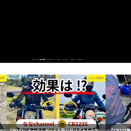
なちゃれんじ
つぼジュエリー資格取得(〃ω〃)
1
2
3
4
5
6
7
IY
バイクDIY
た
CB223にナックルガードを取り付けてみたので
【CB22