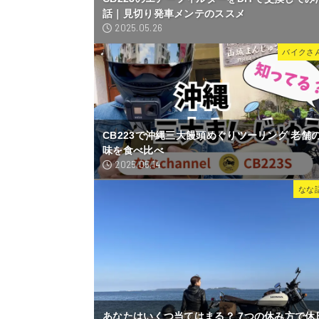
話｜見切り発車メンテのススメ
2025.05.26
バイクさ
CB223で沖縄三大饅頭めぐりツーリング 老舗
味を食べ比べ
2025.05.14
なな
あなたはいくつ当てはまる？ 7つの休み方で休