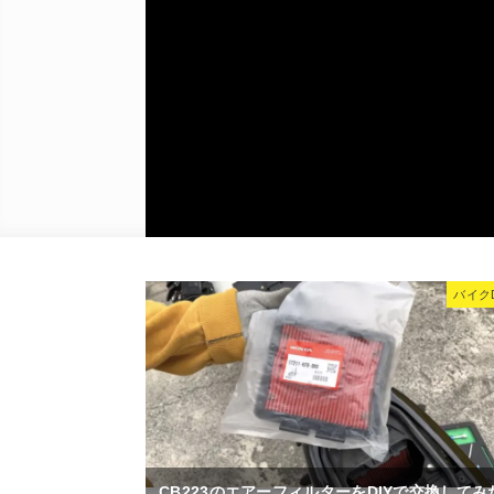
な
耳
バイクD
CB223のエアーフィルターをDIYで交換してみ