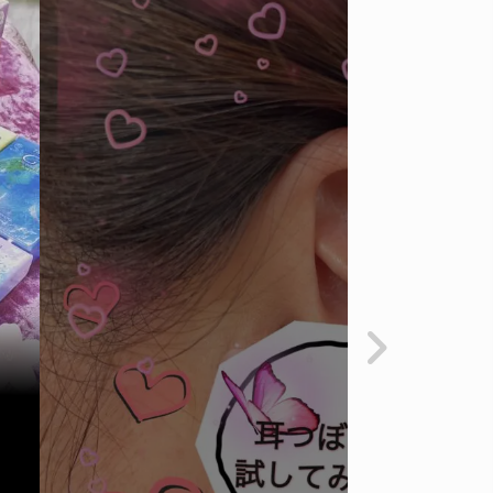
なな語り
CB223S コスモス畑in読谷村へ