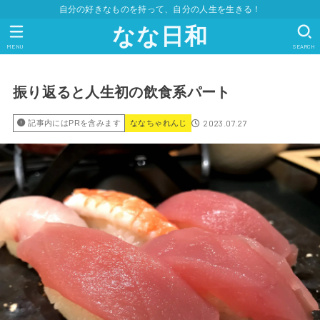
自分の好きなものを持って、自分の人生を生きる！
なな日和
MENU
SEARCH
振り返ると人生初の飲食系パート
2023.07.27
記事内にはPRを含みます
ななちゃれんじ