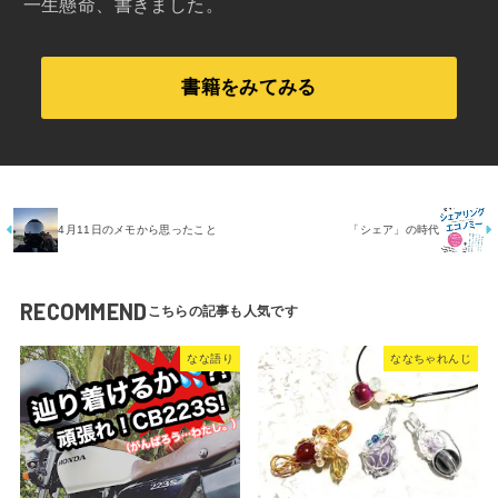
一生懸命、書きました。
書籍をみてみる
4月11日のメモから思ったこと
「シェア」の時代
RECOMMEND
なな語り
ななちゃれんじ