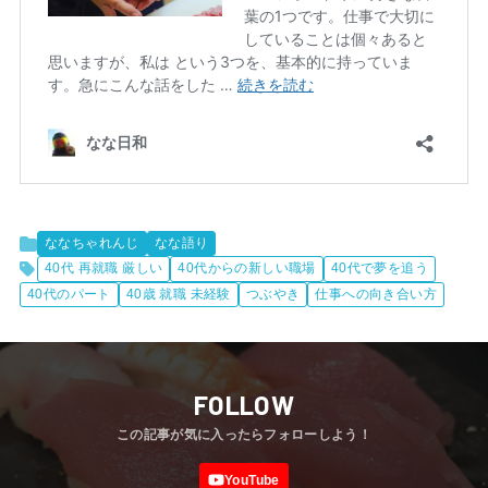
ななちゃれんじ
なな語り
40代 再就職 厳しい
40代からの新しい職場
40代で夢を追う
40代のパート
40歳 就職 未経験
つぶやき
仕事への向き合い方
FOLLOW