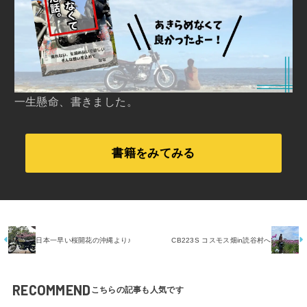
一生懸命、書きました。
書籍をみてみる
日本一早い桜開花の沖縄より♪
CB223S コスモス畑in読谷村へ
RECOMMEND