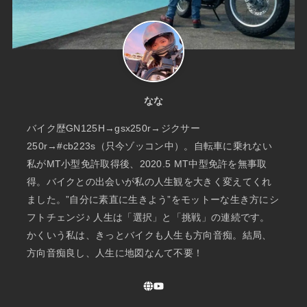
なな
バイク歴GN125H→gsx250r→ジクサー
250r→#cb223s（只今ゾッコン中）。自転車に乗れない
私がMT小型免許取得後、2020.5 MT中型免許を無事取
得。バイクとの出会いが私の人生観を大きく変えてくれ
ました。”自分に素直に生きよう”をモットーな生き方にシ
フトチェンジ♪ 人生は「選択」と「挑戦」の連続です。
かくいう私は、きっとバイクも人生も方向音痴。結局、
方向音痴良し、人生に地図なんて不要！