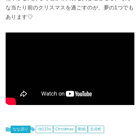
な当たり前のクリスマスを過ごすのが、夢の1つでも
あります♡
なな語り
cb223s
Christmas
動画
北谷町