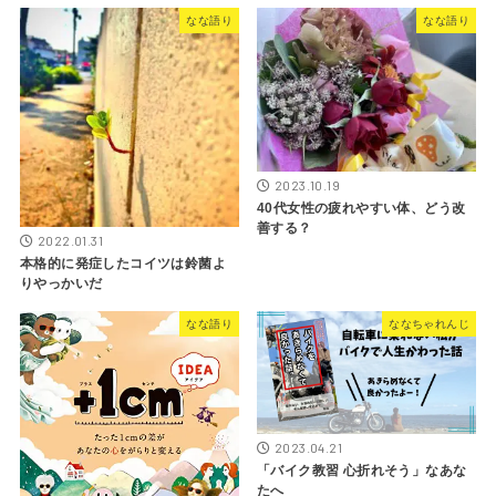
なな語り
なな語り
2023.10.19
40代女性の疲れやすい体、どう改
善する？
2022.01.31
本格的に発症したコイツは鈴菌よ
りやっかいだ
なな語り
ななちゃれんじ
2023.04.21
「バイク教習 心折れそう」なあな
たへ