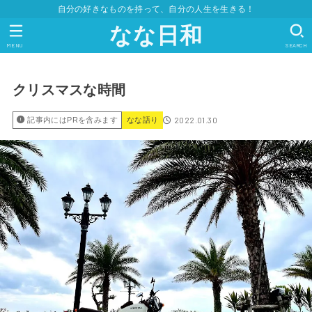
自分の好きなものを持って、自分の人生を生きる！
なな日和
MENU
SEARCH
クリスマスな時間
2022.01.30
記事内にはPRを含みます
なな語り