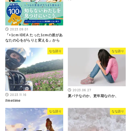
2023.09.01
「+1cm IDEA たった1cmの差があ
なたの心をがらりと変える」から
なな語り
なな語り
2023.06.27
2023.11.16
夏バテなのか、更年期なのか、
#metime
なな語り
なな語り