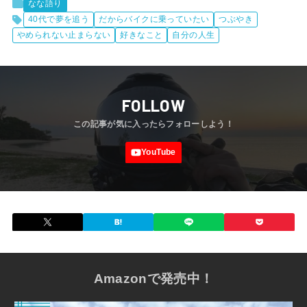
なな語り
40代で夢を追う
だからバイクに乗っていたい
つぶやき
やめられない止まらない
好きなこと
自分の人生
FOLLOW
Amazonで発売中！