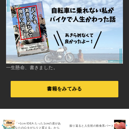
一生懸命、書きました。
書籍をみてみる
「+1cm IDEA たった1cmの差があ
振り返ると人生初の飲食系パート
なたの心をがらりと変える」から