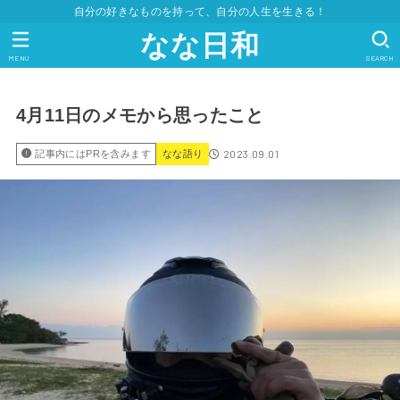
自分の好きなものを持って、自分の人生を生きる！
なな日和
MENU
SEARCH
4月11日のメモから思ったこと
2023.09.01
記事内にはPRを含みます
なな語り