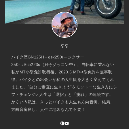
なな
バイク歴GN125H→gsx250r→ジクサー
250r→#cb223s（只今ゾッコン中）。自転車に乗れない
私がMT小型免許取得後、2020.5 MT中型免許を無事取
得。バイクとの出会いが私の人生観を大きく変えてくれ
ました。”自分に素直に生きよう”をモットーな生き方にシ
フトチェンジ♪ 人生は「選択」と「挑戦」の連続です。
かくいう私は、きっとバイクも人生も方向音痴。結局、
方向音痴良し、人生に地図なんて不要！