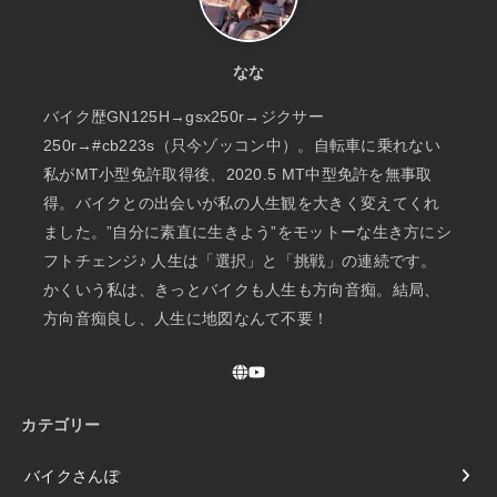
なな
バイク歴GN125H→gsx250r→ジクサー
250r→#cb223s（只今ゾッコン中）。自転車に乗れない
私がMT小型免許取得後、2020.5 MT中型免許を無事取
得。バイクとの出会いが私の人生観を大きく変えてくれ
ました。”自分に素直に生きよう”をモットーな生き方にシ
フトチェンジ♪ 人生は「選択」と「挑戦」の連続です。
かくいう私は、きっとバイクも人生も方向音痴。結局、
方向音痴良し、人生に地図なんて不要！
カテゴリー
バイクさんぽ