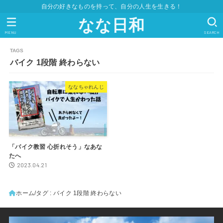
自分の好きなものを持って、自分の人生を生きる！
なな日和
MENU
SEARCH
バイク 1段階 終わらない
ななちゃれんじ
「バイク教習 心折れそう」なあな
たへ
2023.04.21
ホーム
タグ : バイク 1段階 終わらない