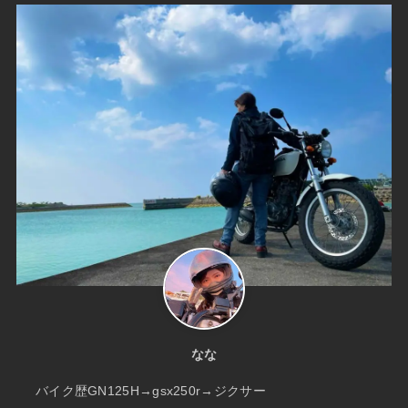
なな
バイク歴GN125H→gsx250r→ジクサー