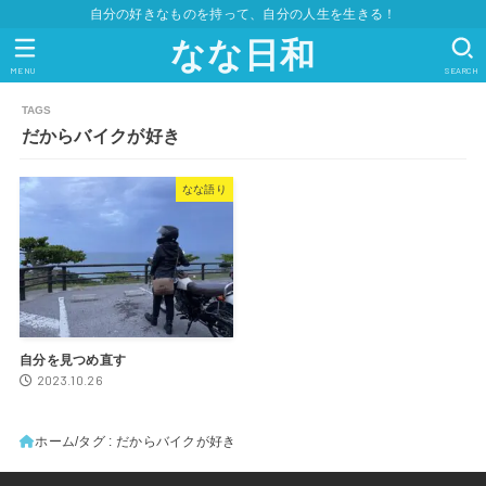
自分の好きなものを持って、自分の人生を生きる！
なな日和
MENU
SEARCH
だからバイクが好き
なな語り
自分を見つめ直す
2023.10.26
ホーム
タグ : だからバイクが好き