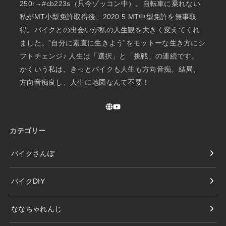
250r→#cb223s（只今ゾッコン中）。自転車に乗れない
私がMT小型免許取得後、2020.5 MT中型免許を無事取
得。バイクとの出会いが私の人生観を大きく変えてくれ
ました。”自分に素直に生きよう”をモットーな生き方にシ
フトチェンジ♪ 人生は「選択」と「挑戦」の連続です。
かくいう私は、きっとバイクも人生も方向音痴。結局、
方向音痴良し、人生に地図なんて不要！
カテゴリー
バイクさんぽ
バイクDIY
ななちゃれんじ