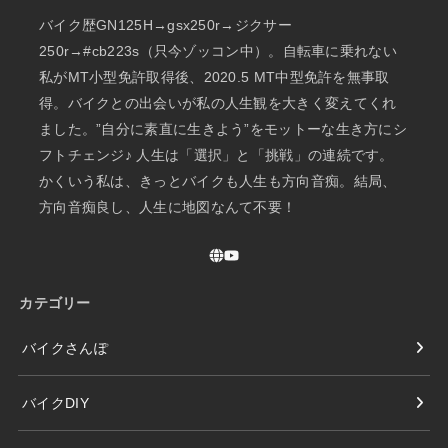
バイク歴GN125H→gsx250r→ジクサー
250r→#cb223s（只今ゾッコン中）。自転車に乗れない
私がMT小型免許取得後、2020.5 MT中型免許を無事取
得。バイクとの出会いが私の人生観を大きく変えてくれ
ました。”自分に素直に生きよう”をモットーな生き方にシ
フトチェンジ♪ 人生は「選択」と「挑戦」の連続です。
かくいう私は、きっとバイクも人生も方向音痴。結局、
方向音痴良し、人生に地図なんて不要！
カテゴリー
バイクさんぽ
バイクDIY