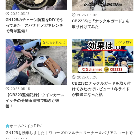
2020.03.13
2025.05.08
GN125のチェーン調整をDIYでや
CB223Sに「ナックルガード」を
ってみた｜スパナとメガネレンチ
取り付けてみた
で簡単整備！
ななちゃれんじ
バイクDIY
2025.05.26
CB223にナックルガードを取り付
2025.05.15
けてみたのでレビュー！冬ライド
が快適になった話
【CB223整備記録】ウインカース
イッチの分解＆清掃で動きが改
善！
ホーム
バイクDIY
GN125を洗車しました｜ワコーズのマルチクリーナー＆バリアスコートで