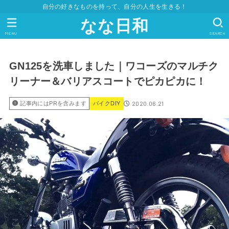
自分の好きなものを持って、自分の人生を生きる！
なな日和
MENU
SEARCH
GN125を洗車しました｜ワコーズのマルチク
リーナー＆バリアスコートでピカピカに！
2020.06.21
記事内にはPRを含みます
バイクDIY