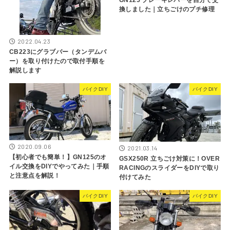
換しました｜立ちごけのプチ修理
2022.04.23
CB223にグラブバー（タンデムバ
ー）を取り付けたので取付手順を
解説します
バイクDIY
バイクDIY
2020.09.06
2021.03.14
【初心者でも簡単！】GN125のオ
GSX250R 立ちごけ対策に！OVER
イル交換をDIYでやってみた｜手順
RACINGのスライダーをDIYで取り
と注意点を解説！
付けてみた
バイクDIY
バイクDIY