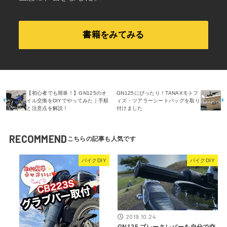
書籍をみてみる
【初心者でも簡単！】GN125のオ
GN125にぴったり！TANAXモトフ
イル交換をDIYでやってみた｜手順
ィズ・ツアラーシートバッグを取り
と注意点を解説！
付けました
RECOMMEND
バイクDIY
バイクDIY
2019.10.24
GN125 ブレーキレバーを自分で交