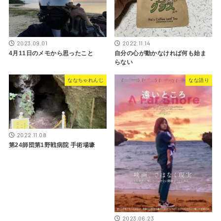
2023.09.01
2022.11.14
4月11日のメモから思ったこと
自分の心が動かなければ何も始ま
らない
ななちゃれんじ
なな語り
2022.11.08
第24師団第1野戦病院 手術場壕
2023.06.23