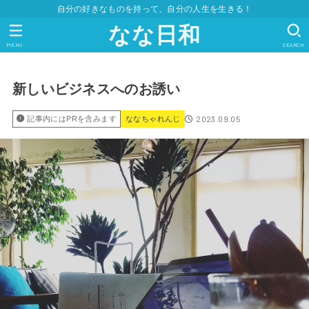
自分の好きなものを持って、自分の人生を生きる！
なな日和
MENU
SEARCH
新しいビジネスへのお誘い
2023.09.05
記事内にはPRを含みます
ななちゃれんじ