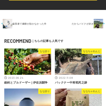
歯医者で麻酔が効かなかった件
だからバイクが好き
RECOMMEND
なな語り
ななちゃれんじ
2022.11.08
2023.06.24
バックナー中将戦死之跡
銃剣とブルドーザー | 伊佐浜闘争
なな語り
ななちゃれんじ