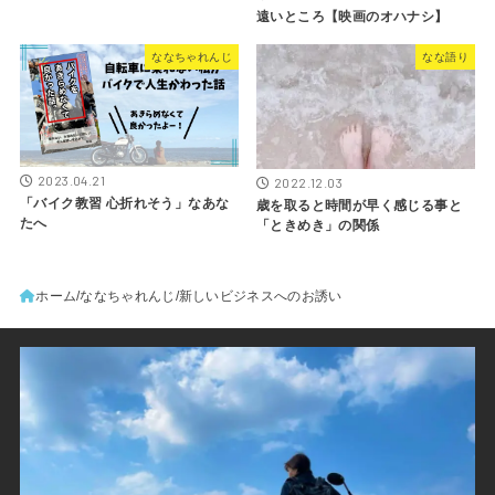
遠いところ【映画のオハナシ】
ななちゃれんじ
なな語り
2023.04.21
2022.12.03
「バイク教習 心折れそう」なあな
歳を取ると時間が早く感じる事と
たへ
「ときめき」の関係
ホーム
ななちゃれんじ
新しいビジネスへのお誘い