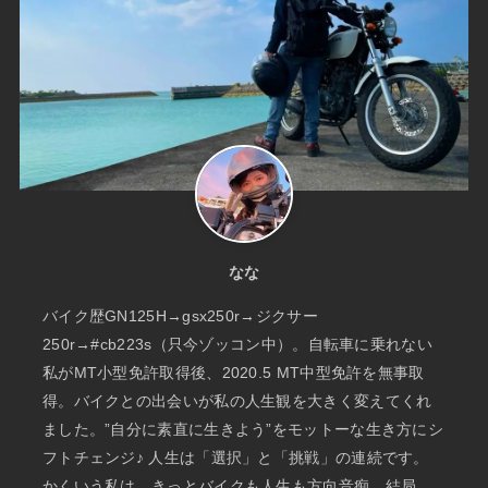
なな
バイク歴GN125H→gsx250r→ジクサー
250r→#cb223s（只今ゾッコン中）。自転車に乗れない
私がMT小型免許取得後、2020.5 MT中型免許を無事取
得。バイクとの出会いが私の人生観を大きく変えてくれ
ました。”自分に素直に生きよう”をモットーな生き方にシ
フトチェンジ♪ 人生は「選択」と「挑戦」の連続です。
かくいう私は、きっとバイクも人生も方向音痴。結局、