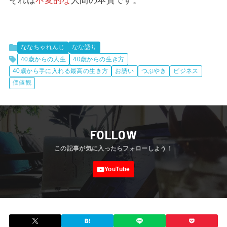
それは
不変的な
人間の本質です。
ななちゃれんじ
なな語り
40歳からの人生
40歳からの生き方
40歳から手に入れる最高の生き方
お誘い
つぶやき
ビジネス
価値観
FOLLOW