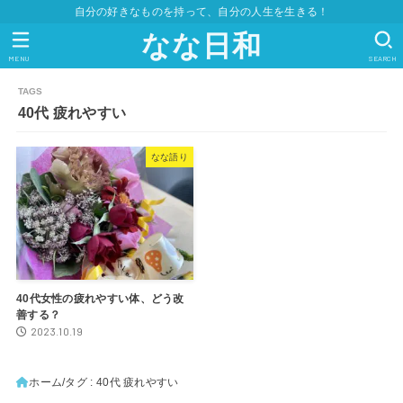
自分の好きなものを持って、自分の人生を生きる！
なな日和
MENU
SEARCH
40代 疲れやすい
なな語り
40代女性の疲れやすい体、どう改
善する？
2023.10.19
ホーム
タグ : 40代 疲れやすい