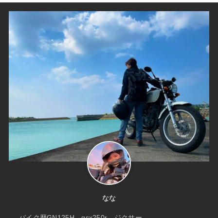
なな
バイク歴GN125H→gsx250r→ジクサー