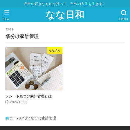
自分の好きなものを持って、自分の人生を生きる！
なな日和
MENU
SEARCH
袋分け家計管理
なな語り
レシート丸つけ家計管理とは
2023.11.20
ホーム
タグ : 袋分け家計管理