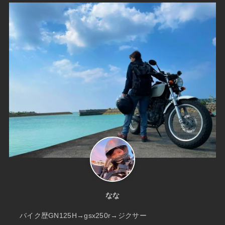
なな
バイク歴GN125H→gsx250r→ジクサー