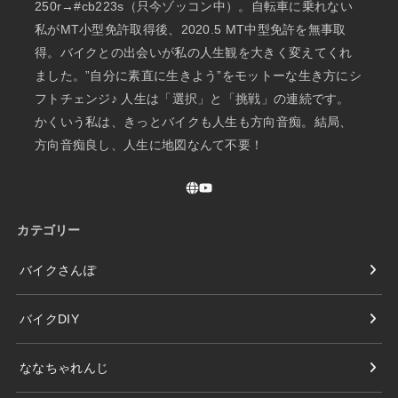
250r→#cb223s（只今ゾッコン中）。自転車に乗れない
私がMT小型免許取得後、2020.5 MT中型免許を無事取
得。バイクとの出会いが私の人生観を大きく変えてくれ
ました。”自分に素直に生きよう”をモットーな生き方にシ
フトチェンジ♪ 人生は「選択」と「挑戦」の連続です。
かくいう私は、きっとバイクも人生も方向音痴。結局、
方向音痴良し、人生に地図なんて不要！
カテゴリー
バイクさんぽ
バイクDIY
ななちゃれんじ