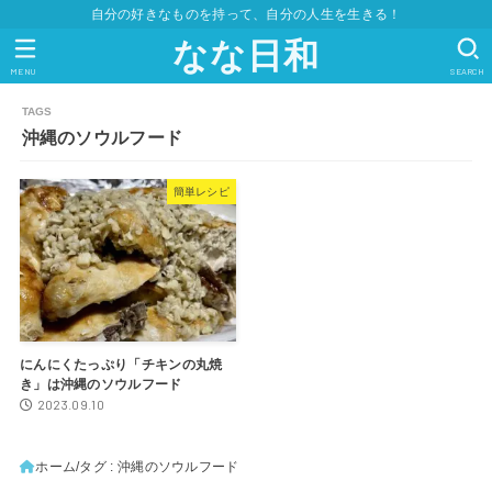
自分の好きなものを持って、自分の人生を生きる！
なな日和
MENU
SEARCH
沖縄のソウルフード
簡単レシピ
にんにくたっぷり「チキンの丸焼
き」は沖縄のソウルフード
2023.09.10
ホーム
タグ : 沖縄のソウルフード