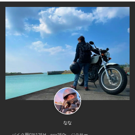
なな
バイク歴GN125H→gsx250r→ジクサー