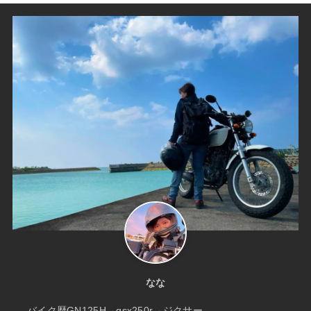
なな
バイク歴GN125H→gsx250r→ジクサー