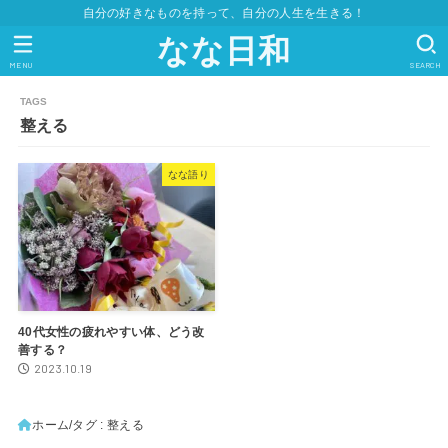
自分の好きなものを持って、自分の人生を生きる！
なな日和
MENU
SEARCH
整える
なな語り
40代女性の疲れやすい体、どう改
善する？
2023.10.19
ホーム
タグ : 整える