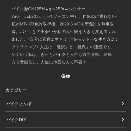
バイク歴GN125H→gsx250r→ジクサー
250r→#cb223s（只今ゾッコン中）。自転車に乗れない
私がMT小型免許取得後、2020.5 MT中型免許を無事取
得。バイクとの出会いが私の人生観を大きく変えてくれ
ました。”自分に素直に生きよう”をモットーな生き方にシ
フトチェンジ♪ 人生は「選択」と「挑戦」の連続です。
かくいう私は、きっとバイクも人生も方向音痴。結局、
方向音痴良し、人生に地図なんて不要！
カテゴリー
バイクさんぽ
バイクDIY