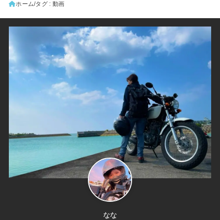
ホーム
タグ : 動画
なな