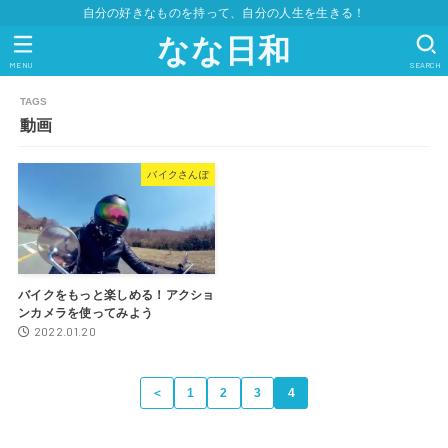
自分の好きなものを持って、自分の人生を生きる！
なな日和
MENU
SEARCH
動画
バイクさんぽ
バイクをもっと楽しめる！アクショ
ンカメラを使ってみよう
2022.01.20
＜
1
2
3
4