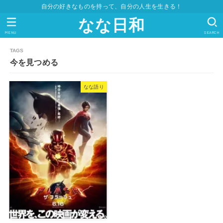
自分の好きなものを持って、自分の人生を生きる！
なな日和
MENU
SEARCH
今を見つめる
なな語り