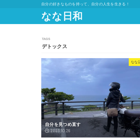
自分の好きなものを持って、自分の人生を生きる！
なな日和
デトックス
なな
自分を見つめ直す
2023.10.26