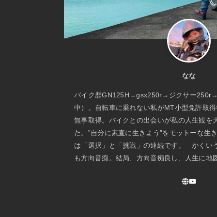
なな
バイク歴GN125H→gsx250r→ジクサー250r
中）。自転車に乗れない私がMT小型免許取得後、
無事取得。バイクとの出会いが私の人生観を
た。”自分に素直に生きよう”をモットーな生き
は「選択」と「挑戦」の連続です。 かくい
も方向音痴。結局、方向音痴良し、人生に地