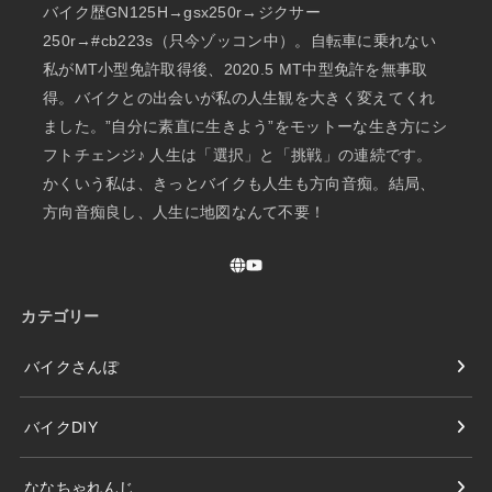
バイク歴GN125H→gsx250r→ジクサー
250r→#cb223s（只今ゾッコン中）。自転車に乗れない
私がMT小型免許取得後、2020.5 MT中型免許を無事取
得。バイクとの出会いが私の人生観を大きく変えてくれ
ました。”自分に素直に生きよう”をモットーな生き方にシ
フトチェンジ♪ 人生は「選択」と「挑戦」の連続です。
かくいう私は、きっとバイクも人生も方向音痴。結局、
方向音痴良し、人生に地図なんて不要！
カテゴリー
バイクさんぽ
バイクDIY
ななちゃれんじ