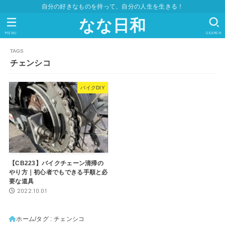
自分の好きなものを持って、自分の人生を生きる！
なな日和
MENU
SEARCH
チェンシコ
バイクDIY
【CB223】バイクチェーン清掃の
やり方｜初心者でもできる手順と必
要な道具
2022.10.01
ホーム
タグ : チェンシコ