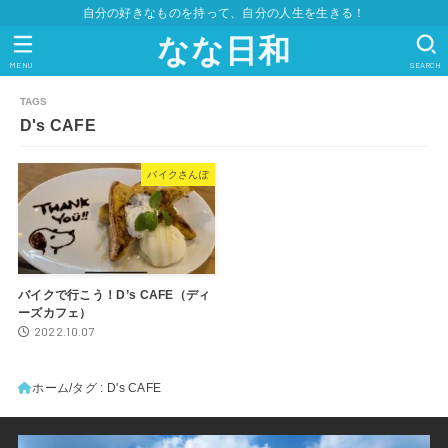
自分の好きなものを持って、自分の人生を生きる！
なな日和
MENU
SEARCH
D's CAFE
バイクさんぽ
バイクで行こう！D’s CAFE（ディ
ーズカフェ）
2022.10.07
ホーム
タグ : D's CAFE