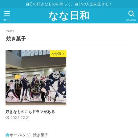
自分の好きなものを持って、自分の人生を生きる！
なな日和
MENU
SEARCH
焼き菓子
なな語り
好きなものにもドラマがある
2022.02.21
ホーム
タグ : 焼き菓子