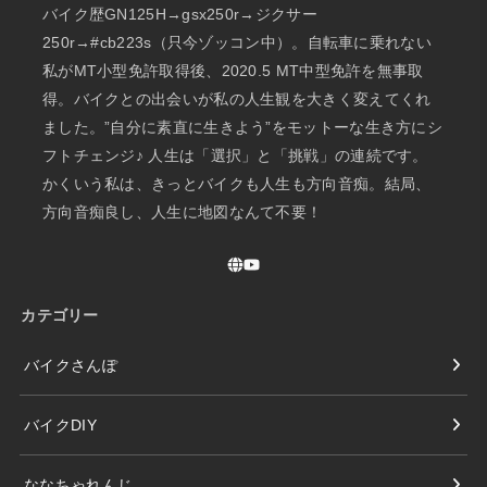
バイク歴GN125H→gsx250r→ジクサー
250r→#cb223s（只今ゾッコン中）。自転車に乗れない
私がMT小型免許取得後、2020.5 MT中型免許を無事取
得。バイクとの出会いが私の人生観を大きく変えてくれ
ました。”自分に素直に生きよう”をモットーな生き方にシ
フトチェンジ♪ 人生は「選択」と「挑戦」の連続です。
かくいう私は、きっとバイクも人生も方向音痴。結局、
方向音痴良し、人生に地図なんて不要！
カテゴリー
バイクさんぽ
バイクDIY
ななちゃれんじ