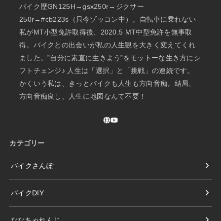
バイク歴GN125H→gsx250r→ジクサー
250r→#cb223s（只今ゾッコン中）。自転車に乗れない
私がMT小型免許取得後、2020.5 MT中型免許を無事取
得。バイクとの出会いが私の人生観を大きく変えてくれ
ました。”自分に素直に生きよう”をモットーな生き方にシ
フトチェンジ♪ 人生は「選択」と「挑戦」の連続です。
かくいう私は、きっとバイクも人生も方向音痴。結局、
方向音痴良し、人生に地図なんて不要！
カテゴリー
バイクさんぽ
バイクDIY
ななちゃれんじ