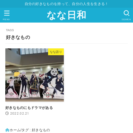
自分の好きなものを持って、自分の人生を生きる！
なな日和
MENU
SEARCH
好きなもの
なな語り
好きなものにもドラマがある
2022.02.21
ホーム
タグ : 好きなもの