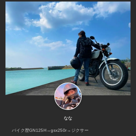
なな
バイク歴GN125H→gsx250r→ジクサー