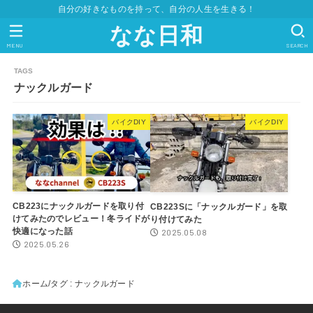
自分の好きなものを持って、自分の人生を生きる！
なな日和
MENU
SEARCH
ナックルガード
バイクDIY
バイクDIY
CB223にナックルガードを取り付
CB223Sに「ナックルガード」を取
けてみたのでレビュー！冬ライドが
り付けてみた
快適になった話
2025.05.08
2025.05.26
ホーム
タグ : ナックルガード