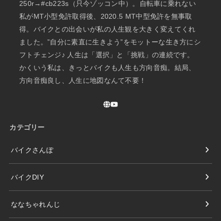
250r→#cb223s（只今ゾッコン中）。自転車に乗れない
私がMT小型免許取得後、2020.5 MT中型免許を無事取
得。バイクとの出会いが私の人生観を大きく変えてくれ
ました。”自分に素直に生きよう”をモットーな生き方にシ
フトチェンジ♪ 人生は「選択」と「挑戦」の連続です。
かくいう私は、きっとバイクも人生も方向音痴。結局、
方向音痴良し、人生に地図なんて不要！
カテゴリー
バイクさんぽ
バイクDIY
ななちゃれんじ