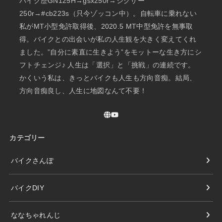
バイク歴GN125H→gsx250r→ジクサー
250r→#cb223s（只今ゾッコン中）。自転車に乗れない
私がMT小型免許取得後、2020.5 MT中型免許を無事取
得。バイクとの出会いが私の人生観を大きく変えてくれ
ました。”自分に素直に生きよう”をモットーな生き方にシ
フトチェンジ♪ 人生は「選択」と「挑戦」の連続です。
かくいう私は、きっとバイクも人生も方向音痴。結局、
方向音痴良し、人生に地図なんて不要！
カテゴリー
バイクさんぽ
バイクDIY
ななちゃれんじ