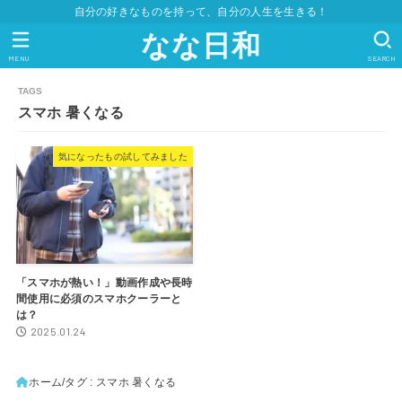
自分の好きなものを持って、自分の人生を生きる！
なな日和
MENU
SEARCH
スマホ 暑くなる
気になったもの試してみました
「スマホが熱い！」動画作成や長時
間使用に必須のスマホクーラーと
は？
2025.01.24
ホーム
タグ : スマホ 暑くなる