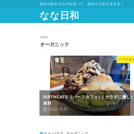
自分の好きなものを持って、自分の人生を生きる！
なな日和
オーガニック
バイクさ
BIRTHCAFE（バースカフェ）| カラダに優し
食材
2022.09.01
ホーム
タグ : オーガニック