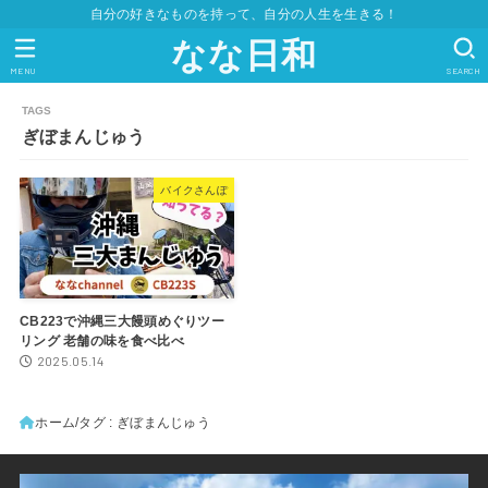
自分の好きなものを持って、自分の人生を生きる！
なな日和
MENU
SEARCH
ぎぼまんじゅう
バイクさんぽ
CB223で沖縄三大饅頭めぐりツー
リング 老舗の味を食べ比べ
2025.05.14
ホーム
タグ : ぎぼまんじゅう